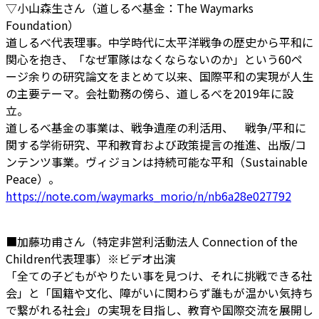
▽小山森生さん（道しるべ基金：The Waymarks
Foundation）
道しるべ代表理事。中学時代に太平洋戦争の歴史から平和に
関心を抱き、「なぜ軍隊はなくならないのか」という60ペ
ージ余りの研究論文をまとめて以来、国際平和の実現が人生
の主要テーマ。会社勤務の傍ら、道しるべを2019年に設
立。
道しるべ基金の事業は、戦争遺産の利活用、 戦争/平和に
関する学術研究、平和教育および政策提言の推進、出版/コ
ンテンツ事業。ヴィジョンは持続可能な平和（Sustainable
Peace）。
https://note.com/waymarks_morio/n/nb6a28e027792
■加藤功甫さん（特定非営利活動法人 Connection of the
Children代表理事）※ビデオ出演
「全ての子どもがやりたい事を見つけ、それに挑戦できる社
会」と「国籍や文化、障がいに関わらず誰もが温かい気持ち
で繋がれる社会」の実現を目指し、教育や国際交流を展開し