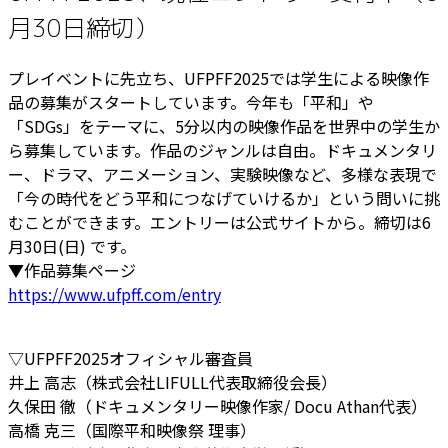
月30日締切）
プレイベントに先立ち、UFPFF2025では学生による映像作
品の募集がスタートしています。今年も「平和」や
「SDGs」をテーマに、5分以内の映像作品を世界中の学生か
ら募集しています。作品のジャンルは自由。ドキュメンタリ
ー、ドラマ、アニメーション、実験映像など、多様な表現で
「今の時代をどう平和につなげていけるか」という問いに挑
むことができます。エントリーは公式サイトから。締切は6
月30日(日) です。
▼作品募集ページ
https://www.ufpff.com/entry
▽UFPFF2025オフィシャル審査員
井上 高志（株式会社LIFULL代表取締役会長）
久保田 徹（ドキュメンタリー映像作家/ Docu Athan代表）
高橋 克三（国際平和映像祭 理事）