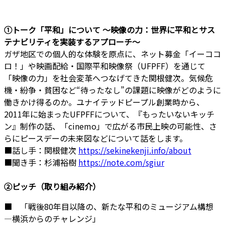
①トーク「平和」について 〜映像の力：世界に平和とサス
テナビリティを実装するアプローチ〜
ガザ地区での個人的な体験を原点に、ネット募金「イーココ
ロ！」や映画配給・国際平和映像祭（UFPFF）を通じて
「映像の力」を社会変革へつなげてきた関根健次。気候危
機・紛争・貧困など“待ったなし”の課題に映像がどのように
働きかけ得るのか。ユナイテッドピープル創業時から、
2011年に始まったUFPFFについて、『もったいないキッチ
ン』制作の話、「cinemo」で広がる市民上映の可能性、さ
らにピースデーの未来図などについて話をします。
■話し手：関根健次
https://sekinekenji.info/about
■聞き手：杉浦裕樹
https://note.com/sgiur
②ピッチ（取り組み紹介）
■ 「戦後80年目以降の、新たな平和のミュージアム構想
―横浜からのチャレンジ」