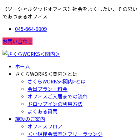
コ
ナ
【ソーシャルグッドオフィス】社会をよくしたい、その思い
ン
ビ
であつまるオフィス
テ
ゲ
045-664-9009
ン
ー
ツ
シ
お問い合わせ
に
ョ
移
ン
動
に
ホーム
移
さくらWORKS＜関内＞とは
動
さくらWORKS<関内>とは
会員プラン・料金
オフィスご入居までの流れ
ドロップインの利用方法
よくある質問
施設のご案内
オフィスフロア
＜小規模会議室＞フリーラウンジ