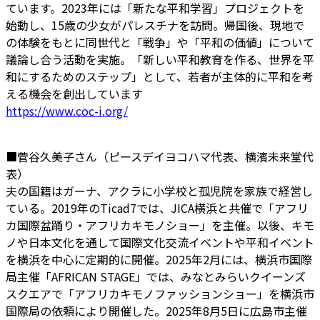
ています。2023年には「新たな平和学習」プロジェクトを
始動し、15歳の少女がパレスチナを訪問。帰国後、現地で
の体験をもとに同世代と「戦争」や「平和の価値」について
議論し合う活動を実施。「新しい平和教育を作る、世界を平
和にするためのステップ」として、若者が主体的に平和を考
える機会を創出しています
https://www.coc-i.org/
■菅谷久美子さん（ピースデイヨコハマ代表、横濱未来堂代
表）
夫の国籍はガーナ、アクラに小学校と孤児院を家族で経営し
ている。2019年のTicad7では、JICA横浜と共催で「アフリ
カ国際盆踊り・アフリカキモノショー」を主催。以後、キモ
ノや日本文化を通して国際文化交流イベントや平和イベント
を横浜を中心に定期的に開催。2025年2月には、横浜市国際
局主催「AFRICAN STAGE」では、みなとみらいクイーンズ
スクエアで「アフリカキモノファッションショー」を横浜市
国際局の依頼により開催した。2025年8月5日に広島市主催