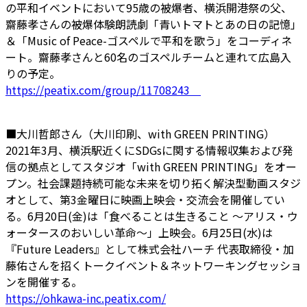
の平和イベントにおいて95歳の被爆者、横浜開港祭の父、
齋藤孝さんの被爆体験朗読劇「青いトマトとあの日の記憶」
＆「Music of Peace-ゴスペルで平和を歌う」をコーディネ
ート。齋藤孝さんと60名のゴスペルチームと連れて広島入
りの予定。
https://peatix.com/group/11708243
■大川哲郎さん（大川印刷、with GREEN PRINTING）
2021年3月、横浜駅近くにSDGsに関する情報収集および発
信の拠点としてスタジオ「with GREEN PRINTING」をオー
プン。社会課題持続可能な未来を切り拓く解決型動画スタジ
オとして、第3金曜日に映画上映会・交流会を開催してい
る。6月20日(金)は「食べることは生きること 〜アリス・ウ
ォータースのおいしい革命〜」上映会。6月25日(水)は
『Future Leaders』として株式会社ハーチ 代表取締役・加
藤佑さんを招くトークイベント＆ネットワーキングセッショ
ンを開催する。
https://ohkawa-inc.peatix.com/