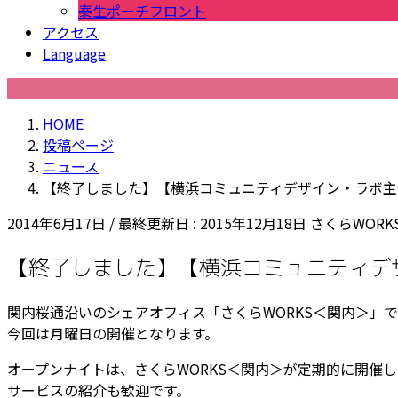
泰生ポーチフロント
アクセス
Language
HOME
投稿ページ
ニュース
【終了しました】【横浜コミュニティデザイン・ラボ主催】 
2014年6月17日
/ 最終更新日 :
2015年12月18日
さくらWORK
【終了しました】【横浜コミュニティデザイ
関内桜通沿いのシェアオフィス「さくらWORKS＜関内
＞」で
今回は月曜日の開催となります。
オープンナイトは、さくらWORKS＜関内＞が定期的に
開催し
サービスの
紹介も歓迎です。