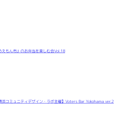
もん市』のお弁当を楽しむ会Vol.18
ミュニティデザイン・ラボ主催】Voters Bar Yokohama ver.2