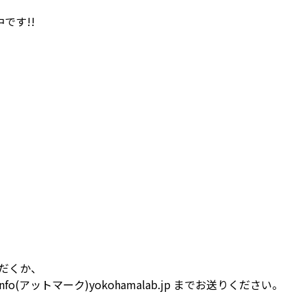
中です!!
だくか、
fo(アットマーク)yokohamalab.jp
までお送りください。