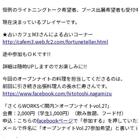
恒例のライトニングトーク希望者、ブース出展希望者も受
付
現在決まっているプレイヤーです。
★占いカフェM3さんによる占いコーナー
http://cafem3.web.fc2.com/
fortuneteller.html
途中参加もＯＫです!!
詳細は随時UPしますのでお楽しみに!!
今回のオープンナイトの料理を担当してくださるのは、
前回に引き続き出張料理人の長水仁寿さんです。
https://www.facebook.com/
hitotoshi.nagamizu
「さくらWORKS＜関内＞オープンナイトvol.27
」
会費：2,000円（学生1,000円）（飲み放題、フ
ード付）
申込：こちらの
facebookページ
で「参加する」を
押していた
メールで件名に「オープンナイトVol.27参加希望」
と書いて in