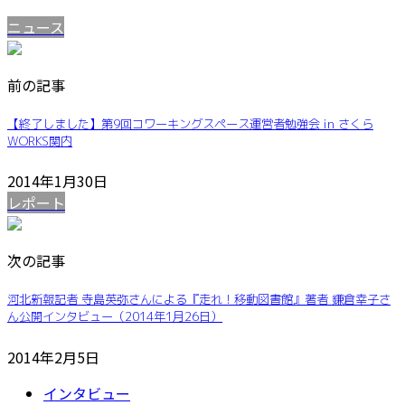
ニュース
前の記事
【終了しました】第9回コワーキングスペース運営者勉強会 in さくら
WORKS関内
2014年1月30日
レポート
次の記事
河北新報記者 寺島英弥さんによる『走れ！移動図書館』著者 鎌倉幸子さ
ん公開インタビュー（2014年1月26日）
2014年2月5日
インタビュー