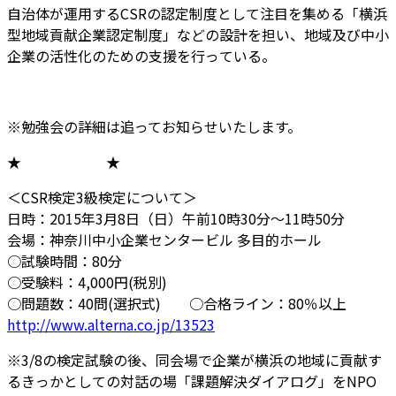
自治体が運用するCSRの認定制度とし
て注目を集める「横浜
型地域貢献企業認定制度」などの設
計を担い、地域及び中小
企業の活性化のための支援を行っ
ている。
※勉強会の詳細は追ってお知らせいたします。
★ ★
＜CSR検定3級検定について＞
日時：2015年3月8日（日）午前10時30分～11
時50分
会場：神奈川中小企業センタービル 多目的ホール
○試験時間：80分
○受験料：4,000円(税別)
○問題数：40問(選択式) ○合格ライン：80％以
上
http://www.alterna.co.jp/
13523
※3/
8の検定試験の後、同会場で企業が横浜の地域に貢献す
るき
っかとしての対話の場「課題解決ダイアログ」をNPO