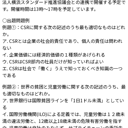
法
人横浜スタンダード推進協議会との連携で開催する予定で
す。開催時間は13時〜17時を予定しています。
○出題問題例
例題①：CSRに関する次の記述のうち最も適切なものは
どれ
か。
ア. CSRとは企業の社会的責任であり、個人の責任は問われ
ない
イ. 企業価値には経済的価値の１種類があげられる
ウ. CSRはCSR部内の社員だけが知っていればよい
エ. CSRは社会で「働く」うえで知っておくべき知識の一つ
である
例題②：世界の貧困と児童労働に関する次の記述のうち、
最
も適切なものはどれか。
ア. 世界銀行は国際貧困ラインを「1日1ドル未満」としてい
る
イ. 国際労働機関(ILO)による定義では、児童労働は１２
歳未
満の違法労働と、12歳以上18歳未満の危険有害労
働を指す
ウ. 児童労働は自社のみならず、サプライチェーンの委託先