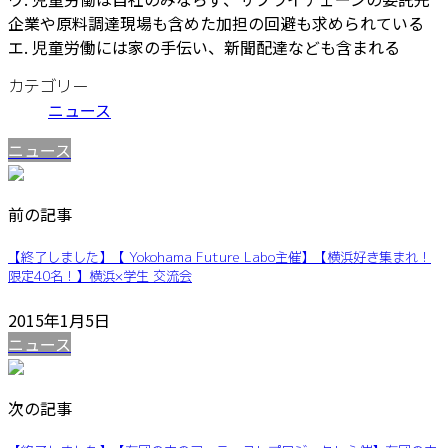
企
業や原料調達現場も含めた加担の回避も求められている
エ. 児童労働には家の手伝い、新聞配達なども含まれる
カテゴリー
ニュース
ニュース
前の記事
【終了しました】【 Yokohama Future Labo主催】【横浜好き集まれ！
限定40名！】横浜×学生 交流会
2015年1月5日
ニュース
次の記事