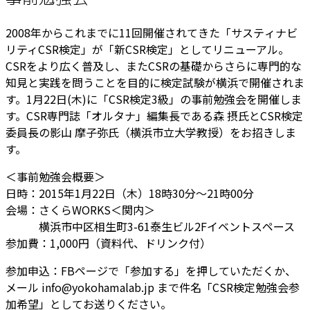
2008年からこれまでに11回開催されてきた「サステ
ィナビ
リティCSR検定」が「新CSR検定」としてリニ
ューアル。
CSRをより広く普及し、またCSRの基礎か
らさらに専門的な
知見と実践を問うことを目的に検定試験
が横浜で開催されま
す。1月22日(木)に「CSR検定
3級」の事前勉強会を開催しま
す。CSR専門誌「オルタ
ナ」編集長である森 摂氏とCSR検定
委員長の影山 摩子弥氏（横浜市立大学教授）をお招きしま
す。
＜事前勉強会概要＞
日時：2015年1月22日（木）18時30分〜21時
00分
会場：さくらWORKS＜関内＞
横浜市中区相生町3-61泰生ビル2Fイベントス
ペース
参加費：1,000円（資料代、ドリンク付）
参加申込：FBページで「参加する」を押していただ
くか、
メール info@yokohamalab.jp まで件名「CSR検定勉強会参
加希望」としてお送りくだ
さい。