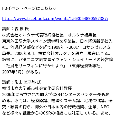
FBイベントページはこちら▽
https://www.facebook.com/events/1563054890597387/
講師：森 摂 氏
株式会社オルタナ代表取締役社長 オルタナ編集長
東京外国語大学スペイン語学科を卒業後、日本経済新聞社
入
社。流通経済部などを経て1998年～2001年ロサ
ンゼルス支
局長。2006年9月、株式会社オルタナを設
立。現在に至る。
訳書に、パタゴニア創業者イヴァン・シ
ュイナードの経営論
「社員をサーフィンに行かせよう」（
東洋経済新報社、
2007年3月）がある。
講師：影山 摩子弥 氏
横浜市立大学都市社会文化研究科教授
2006年に設立された同大学CSRセンターのセンター
長も務
める。専門は、経済原論、経済システム論、地域C
SR論。研
究・教育の傍ら、海外や日本国内の行政機関、
企業、NPO
など様々な組織からのCSRの相談にも対応
している。また、