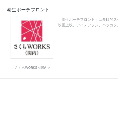
泰生ポーチフロント
「泰生ポーチフロント」は多目的ス
映画上映、アイデアソン、ハッカソン
泰
22:00、 …
続きを読む
生
ポ
ー
チ
フ
ロ
さくらWORKS＜関内＞
ン
ト